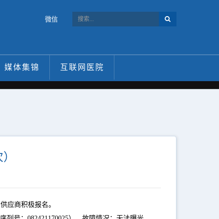
微信
媒体集锦
互联网医院
次）
的供应商积极报名。
te,序列号：082421170025），故障情况：无法曝光。